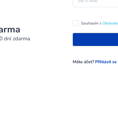
váš e-mail
Souhlasím s
Obchodní
arma
0 dní zdarma
Máte účet?
Přihlásit se