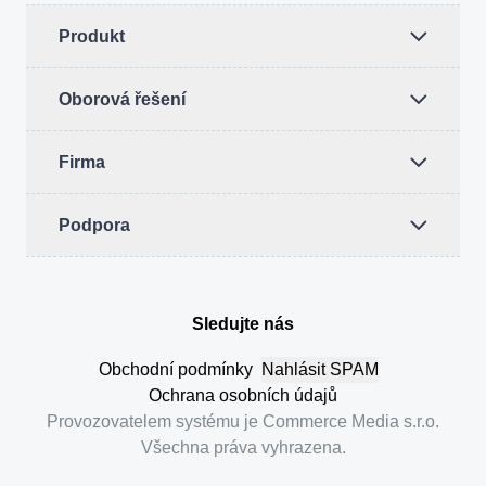
Produkt
Oborová řešení
Firma
Podpora
Sledujte nás
Instagam
LinkedIn
Facebook
YouTube
Obchodní podmínky
Nahlásit SPAM
Ochrana osobních údajů
Provozovatelem systému je Commerce Media s.r.o.
Všechna práva vyhrazena.