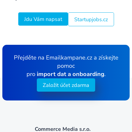
Jdu Vám napsat
Startupjobs.cz
Přejděte na Emailkampane.cz a získejte
pomoc
pro
import dat a onboarding
.
Založit účet zdarma
Commerce Media s.r.o.