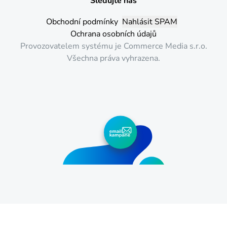
Sledujte nás
Instagam
LinkedIn
Facebook
YouTube
Obchodní podmínky
Nahlásit SPAM
Ochrana osobních údajů
Provozovatelem systému je Commerce Media s.r.o.
Všechna práva vyhrazena.