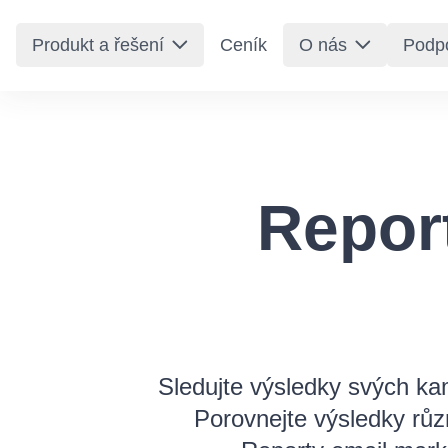
Emailkampane.cz
Produkt a řešení
Ceník
O nás
Podp
Report
Sledujte výsledky svých ka
Porovnejte výsledky růz