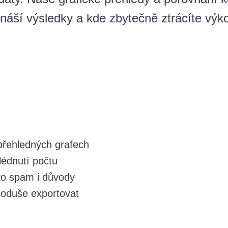
áší výsledky a kde zbytečně ztrácíte výkon 
přehledných grafech
lédnutí počtu
ako spam i důvody
noduše exportovat