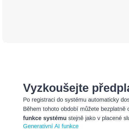
Vyzkoušejte předp
Po registraci do systému automaticky do
Během tohoto období můžete bezplatně o
funkce systému
stejně jako v placené sl
Generativní AI funkce