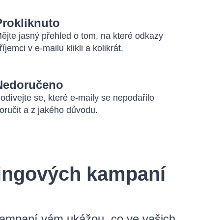
Prokliknuto
ějte jasný přehled o tom, na které odkazy
říjemci v e-mailu klikli a kolikrát.
Nedoručeno
odívejte se, které e-maily se nepodařilo
oručit a z jakého důvodu.
lingových kampaní
 kampaní vám ukážou, co ve vašich