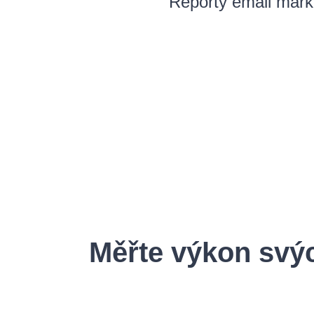
Reporty email marke
Měřte výkon svý