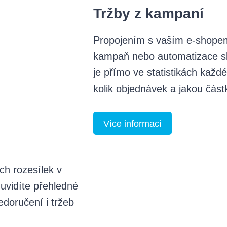
Tržby z kampaní
Propojením s vaším e-shopem p
kampaň nebo automatizace sk
je přímo ve statistikách každ
kolik objednávek a jakou část
Více informací
h rozesílek v
uvidíte přehledné
edoručení i tržeb