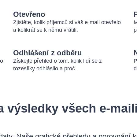
Otevřeno
Zjistěte, kolik příjemců si váš e-mail otevřelo
M
a kolikrát se k němu vrátili.
p
Odhlášení z odběru
ko
Získejte přehled o tom, kolik lidí se z
P
rozesílky odhlásilo a proč.
d
 a výsledky všech e-mai
i daty. Naše grafické přehledy a porovnání