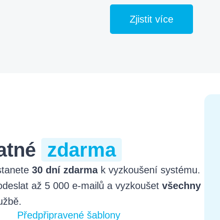
Zjistit více
latné
zdarma
stanete
30 dní zdarma
k vyzkoušení systému.
deslat až 5 000 e-mailů a vyzkoušet
všechny
užbě.
Předpřipravené šablony