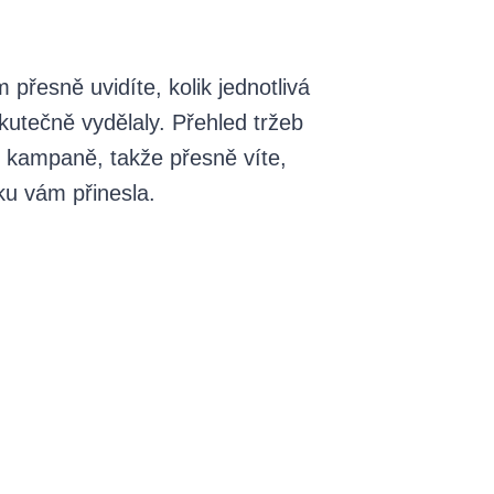
řesně uvidíte, kolik jednotlivá
utečně vydělaly. Přehled tržeb
é kampaně, takže přesně víte,
ku vám přinesla.